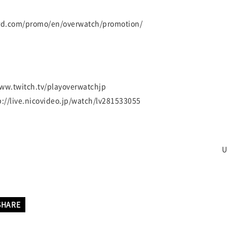
ard.com/promo/en/overwatch/promotion/
ww.twitch.tv/playoverwatchjp
live.nicovideo.jp/watch/lv281533055
U
SHARE