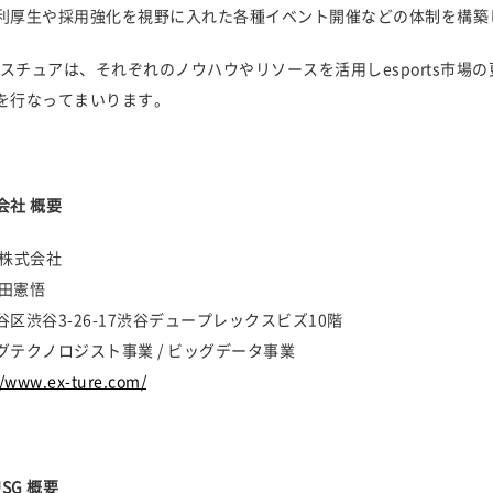
利厚生や採用強化を視野に入れた各種イベント開催などの体制を構築
とエクスチュアは、それぞれのノウハウやリソースを活用しesports市場
を行なってまいります。
会社 概要
株式会社
原田憲悟
区渋谷3-26-17渋谷デュープレックスビズ10階
テクノロジスト事業 / ビッグデータ事業
//www.ex-ture.com/
USG 概要