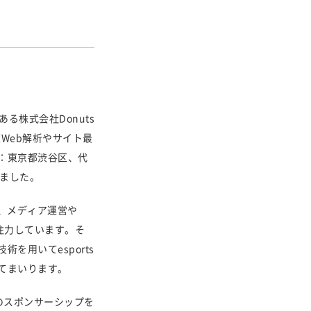
る株式会社Donuts
度Web解析やサイト最
：東京都渋谷区、代
しました。
営、メディア運営や
に注力しています。そ
用いてesports
てまいります。
のスポンサーシップを